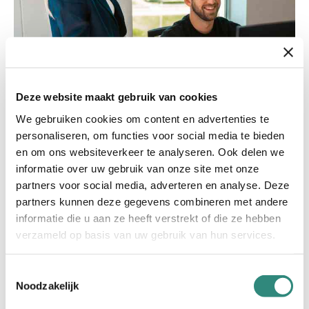
Deze website maakt gebruik van cookies
We gebruiken cookies om content en advertenties te
Meta Ads vs. DPG Media
personaliseren, om functies voor social media te bieden
en om ons websiteverkeer te analyseren. Ook delen we
BLOG • Voor veel adverteerders voelt DPG Media
informatie over uw gebruik van onze site met onze
nog als een traditioneel alternatief. Maar waar
partners voor social media, adverteren en analyse. Deze
bijvoorbeeld Meta sterk is in snelheid en
partners kunnen deze gegevens combineren met andere
optimalisatie, biedt DPG controle en kwaliteit
informatie die u aan ze heeft verstrekt of die ze hebben
van omgeving. Lees snel verder!
verzameld op basis van uw gebruik van hun services.
Toestemmingsselectie
Noodzakelijk