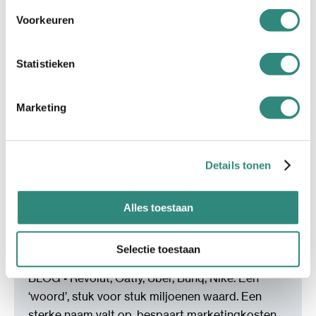
Voorkeuren
Statistieken
Marketing
Details tonen
Alles toestaan
Wat een naam écht met je merk
doet
Selectie toestaan
BLOG • Revolut, Oatly, Uber, Bunq, Nike. Eén
‘woord’, stuk voor stuk miljoenen waard. Een
sterke naam valt op, bespaart marketingkosten