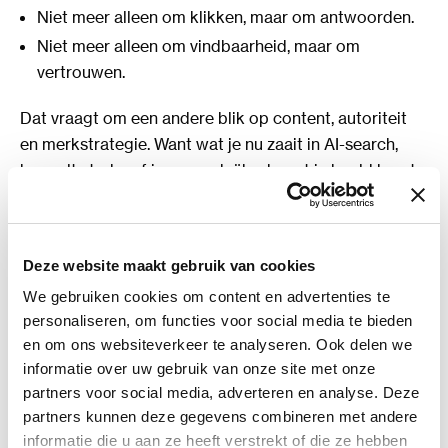
Niet meer alleen om klikken, maar om antwoorden.
Niet meer alleen om vindbaarheid, maar om
vertrouwen.
Dat vraagt om een andere blik op content, autoriteit
en merkstrategie. Want wat je nu zaait in AI-search,
bepaalt straks of jouw merk überhaupt in beeld komt
bij klanten.
Deze website maakt gebruik van cookies
We gebruiken cookies om content en advertenties te
Straks zien we zelf welke
personaliseren, om functies voor social media te bieden
prompts écht zorgen dat je
en om ons websiteverkeer te analyseren. Ook delen we
informatie over uw gebruik van onze site met onze
wordt gezien
partners voor social media, adverteren en analyse. Deze
partners kunnen deze gegevens combineren met andere
informatie die u aan ze heeft verstrekt of die ze hebben