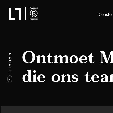
Dienste
Ontmoet Ma
SCROLL
die ons tea