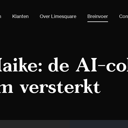
n
Klanten
Over Limesquare
Breinvoer
Con
ike: de AI-co
m versterkt