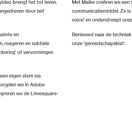
ideo brengt het tot leven.
Met Maike creëren we een sc
aangedreven door het
communicatiemiddel. Ze is er
voice' en onderstreept onze 
ruimte en
Benieuwd naar de techniek 
, reageren en subtiele
onze 'gereedschapskist'.
ckering' of vervormingen
een eigen stem via
 zorgden we in Adobe
tegreren we de Limesquare-