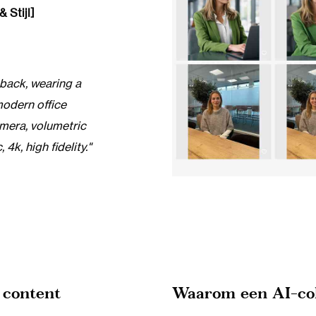
 Stijl]
 back, wearing a
 modern office
amera, volumetric
4k, high fidelity."
 content
Waarom een AI-co