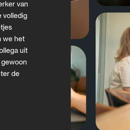
rker van
 volledig
tjes
n we het
llega uit
ze gewoon
hter de