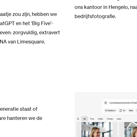
ons kantoor in Hengelo, n
atje zou zijn, hebben we
bedrijfsfotografie.
atGPT en het 'Big Five'-
en: zorgvuldig, extravert
 DNA van Limesquare.
eneratie staat of
uare hanteren we de