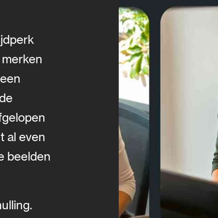
ijdperk
n merken
 een
nde
afgelopen
it al even
ze beelden
lling.