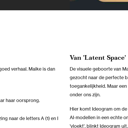
Van 'Latent Space'
goed verhaal. Maike is dan
De visuele geboorte van Ma
gezocht naar de perfecte ba
toegankelijkheid. Maar een 
onder ons zijn.
aar haar oorsprong.
Hier komt Ideogram om de 
AI-modellen in een echte o
ing naar de letters A (1) en I
'vloekt', blinkt Ideogram ui