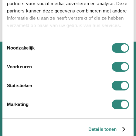
partners voor social media, adverteren en analyse. Deze
Lees meer over Motion Design
partners kunnen deze gegevens combineren met andere
informatie die u aan ze heeft verstrekt of die ze hebben
verzameld op basis van uw gebruik van hun services.
Toestemmingsselectie
Noodzakelijk
HET LEUKSTE NIEUWS KOMT VAN ONS
Voorkeuren
Waar wacht je nog op?
Inschrijven maar!
Statistieken
Marketing
Details tonen