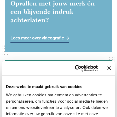
Opvallen met jouw merk én
een blijvende indruk
achterlaten?
Lees meer over videografie
SOMS IS EEN SIMPEL PLAATJE NIET
GENOEG OM JE BOODSCHAP OVER TE
BRENGEN. MAAK GEBRUIK VAN
Deze website maakt gebruik van cookies
MOTION DESIGN!
We gebruiken cookies om content en advertenties te
Je doelgroep aanspreken met
personaliseren, om functies voor social media te bieden
bewegend beeld?
en om ons websiteverkeer te analyseren. Ook delen we
informatie over uw gebruik van onze site met onze