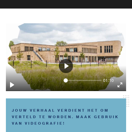
Play
01:10
Play
Enter
fulls
JOUW VERHAAL VERDIENT HET OM
VERTELD TE WORDEN. MAAK GEBRUIK
VAN VIDEOGRAFIE!