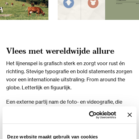
Vlees met wereldwijde allure
Het lijnenspel is grafisch sterk en zorgt voor rust én
richting. Stevige typografie en bold statements zorgen
voor een internationale uitstraling: From around the
globe.
Letterlijk en figuurlijk.
Een externe partij nam de foto- en videografie, die
onderdeel is van de ontwikkelde styleguide, voor haar
rekening. De beelden ademen landschap en
productbeleving: Nieuw-Zeelandse heuvels, grazende
dieren en vlees vastgelegd zoals het bedoeld is.
Deze website maakt gebruik van cookies