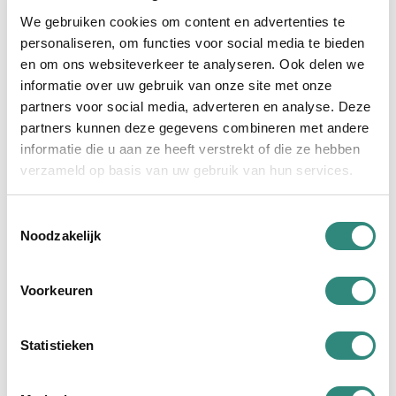
Ambachtelijk, puur en van topkwaliteit. Ook de
We gebruiken cookies om content en advertenties te
bedrijfsvideo versterkt de merkbeleving visueel.
personaliseren, om functies voor social media te bieden
en om ons websiteverkeer te analyseren. Ook delen we
Van sfeer naar sales
informatie over uw gebruik van onze site met onze
partners voor social media, adverteren en analyse. Deze
Tijd voor sales. Tijd voor de website. Deze is
partners kunnen deze gegevens combineren met andere
opgebouwd met subtiele animaties en scrolleffecten
informatie die u aan ze heeft verstrekt of die ze hebben
die het merkgevoel versterken zonder af te leiden.
verzameld op basis van uw gebruik van hun services.
Alles klopt, tot in de details. Zegeltjes, labels,
vlakverdelingen. Niets is toeval. Alles ademt ambacht,
Toestemmingsselectie
premium kwaliteit en internationale allure.
Noodzakelijk
De nieuwe website is niet alleen mooier, maar ook
Voorkeuren
functioneler. Heldere productcategorieën, filteropties
op merk en type vlees en een meertalige structuur (NL,
EN, DE, ES en FR), maken het platform
Statistieken
gebruiksvriendelijk én wereldwijd inzetbaar. Via een
maatwerk integratie met DeepL worden nieuwe