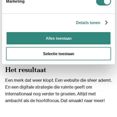
Marketing
productteksten automatisch vertaald en makkelijk
beheerd in ons headless CMS CloudCannon.
Geen overbodige tools of integraties. Gewoon
Details tonen
effectieve formulieren en een duidelijke route naar
contact met sales. En met een goed ingerichte
Alles toestaan
ActiveCampaign, inclusief mailing templates in
dezelfde huisstijl, staat ook de e-mailmarketing klaar
Selectie toestaan
voor conversie.
Het resultaat
Een merk dat weer klopt. Een website die sfeer ademt.
En een digitale strategie die ruimte geeft om
internationaal nog verder te groeien. Altijd met
ambacht als de hoofdfocus. Dat smaakt naar meer!