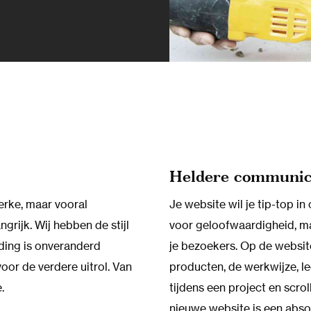
Heldere communic
erke, maar vooral
Je website wil je tip-top 
grijk. Wij hebben de stijl
voor geloofwaardigheid, ma
ding is onveranderd
je bezoekers. Op de websit
voor de verdere uitrol. Van
producten, de werkwijze, le
.
tijdens een project en scrol
nieuwe website is een abso