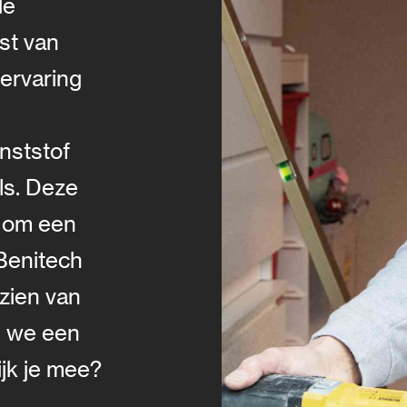
dé
st van
ervaring
nststof
ls. Deze
t om een
Benitech
zien van
n we een
jk je mee?