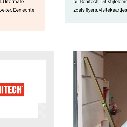
. Uitermate
bij Benitech. Dit stijlele
zoeker. Een echte
zoals flyers, visitekaartjes