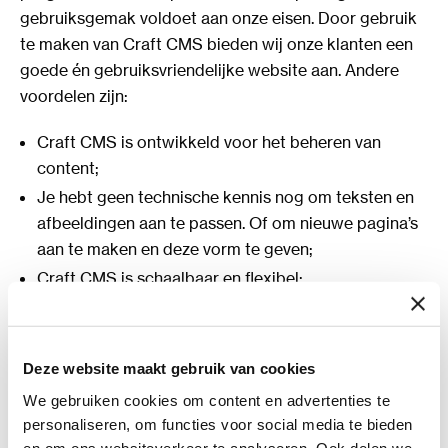
gebruiksgemak voldoet aan onze eisen. Door gebruik
te maken van Craft CMS bieden wij onze klanten een
goede én gebruiksvriendelijke website aan. Andere
voordelen zijn:
Craft CMS is ontwikkeld voor het beheren van
content;
Je hebt geen technische kennis nog om teksten en
afbeeldingen aan te passen. Of om nieuwe pagina’s
aan te maken en deze vorm te geven;
Craft CMS is schaalbaar en flexibel;
Altijd up-to-date;
Craft CMS heeft een live-preview functie. Je ziet direct
Deze website maakt gebruik van cookies
welk effect jouw aanpassing heeft.
We gebruiken cookies om content en advertenties te
personaliseren, om functies voor social media te bieden
De resultaten van een website
en om ons websiteverkeer te analyseren. Ook delen we