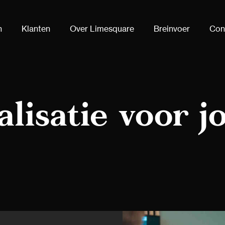
n
Klanten
Over Limesquare
Breinvoer
Con
lisatie voor j