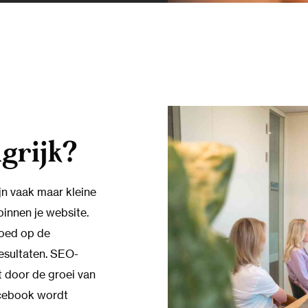
grijk?
jn vaak maar kleine
binnen je website.
loed op de
resultaten. SEO-
t door de groei van
acebook wordt