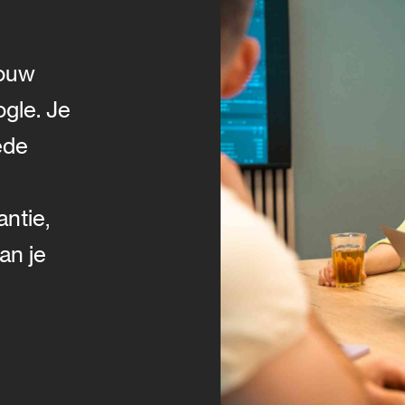
jouw
ogle. Je
ede
antie,
an je