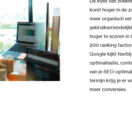
De inzet van zoekm
komt hoger in de zo
meer organisch verk
gebruiksvriendelij
hoger te scoren in
200 ranking factor
Google kijkt hierb
optimalisatie, conte
van je SEO-optimal
termijn krijg je er
meer conversies.