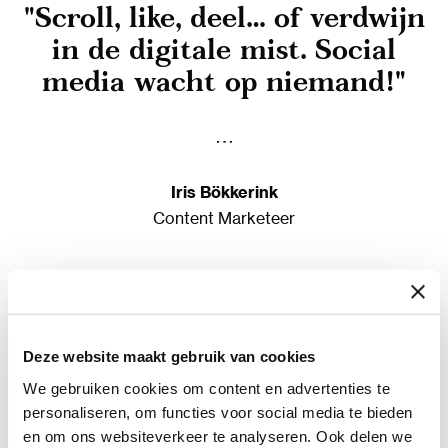
"Scroll, like, deel… of verdwijn
in de digitale mist. Social
media wacht op niemand!"
Iris Bökkerink
Content Marketeer
Tips voor jouw social media
Deze website maakt gebruik van cookies
HASHTAGS? NIET MEER JE BESTE VRIEND
We gebruiken cookies om content en advertenties te
Vroeger was het normaal om een post vol hashtags te
personaliseren, om functies voor social media te bieden
gooien, alsof je je eigen persoonlijke hashtagfeestje
en om ons websiteverkeer te analyseren. Ook delen we