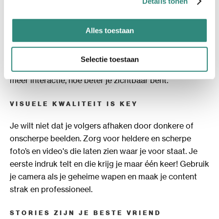
Details tonen
ACTIEVE INTERACTIE = GOUD WAARD
Instagram en TikTok zijn dé plekken waar interactie
Alles toestaan
telt. Reageer je niet? Dan blijf je achter. Beide
platforms belonen actieve gebruikers. Dus duik in de
Selectie toestaan
DM’s, reageer op comments en deel die likes uit! Hoe
meer interactie, hoe beter je zichtbaar bent.
VISUELE KWALITEIT IS KEY
Je wilt niet dat je volgers afhaken door donkere of
onscherpe beelden. Zorg voor heldere en scherpe
foto’s en video's die laten zien waar je voor staat. Je
eerste indruk telt en die krijg je maar één keer! Gebruik
je camera als je geheime wapen en maak je content
strak en professioneel.
STORIES ZIJN JE BESTE VRIEND