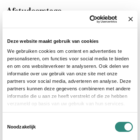
Afstudeerstage
Alsof hij al jaren onderdeel is van ons team. Naadloos
past Jochem in onze cultuur en kan hij goed
Deze website maakt gebruik van cookies
opschieten met elke collega. In de laatste fase van zijn
studie Commerciële Economie aan de Saxion
We gebruiken cookies om content en advertenties te
Hogeschool, is hij geïnteresseerd in de processen van
personaliseren, om functies voor social media te bieden
onze organisatie, maar vooral ook hoe nieuwe
en om ons websiteverkeer te analyseren. Ook delen we
informatie over uw gebruik van onze site met onze
ontwikkelingen in de bestaande processen passen.
partners voor social media, adverteren en analyse. Deze
Doorgegroeid van student naar professional, Jochem
partners kunnen deze gegevens combineren met andere
is helemaal klaar voor het werkveld!
informatie die u aan ze heeft verstrekt of die ze hebben
verzameld op basis van uw gebruik van hun services.
Jochem vertelt
“Als afstudeerder bij Limesquare heb ik mij vooral
Toestemmingsselectie
beziggehouden met mijn onderzoek over de wereld
Noodzakelijk
van
kunstmatige intelligentie (AI)
. Ik onderzocht de